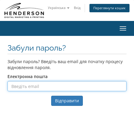
Українська
Вхід
Переглянути кошик
Пере
наві
Забули пароль?
Забули пароль? Введіть ваш email для початку процесу
відновлення пароля.
Електронна пошта
Відправити