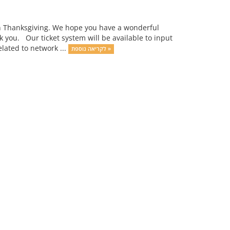
an Thanksgiving. We hope you have a wonderful
you. Our ticket system will be available to input
elated to network ...
לקריאה נוספת »