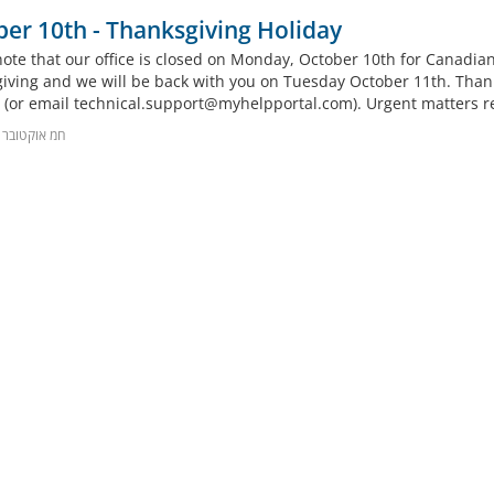
er 10th - Thanksgiving Holiday
note that our office is closed on Monday, October 10th for Canadi
iving and we will be back with you on Tuesday October 11th. Thank 
 (or email
technical.support@myhelpportal.com
). Urgent matters r
7חמ אוקטובר 2022